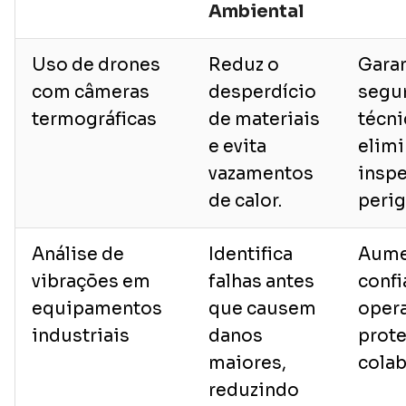
Ambiental
Uso de drones
Reduz o
Gara
com câmeras
desperdício
segu
termográficas
de materiais
técni
e evita
elimi
vazamentos
insp
de calor.
perig
Análise de
Identifica
Aume
vibrações em
falhas antes
confi
equipamentos
que causem
opera
industriais
danos
prot
maiores,
colab
reduzindo