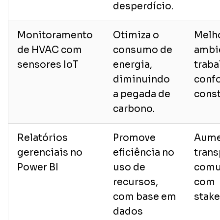
desperdício.
Monitoramento
Otimiza o
Melh
de HVAC com
consumo de
ambi
sensores IoT
energia,
trab
diminuindo
confo
a pegada de
const
carbono.
Relatórios
Promove
Aume
gerenciais no
eficiência no
trans
Power BI
uso de
comu
recursos,
com
com base em
stake
dados