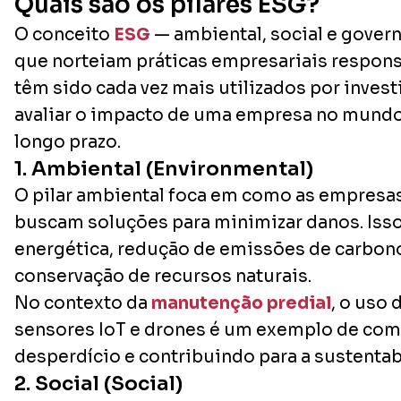
Quais são os pilares ESG?
O conceito
ESG
— ambiental, social e gover
que norteiam práticas empresariais responsá
têm sido cada vez mais utilizados por invest
avaliar o impacto de uma empresa no mundo 
longo prazo.
1. Ambiental (Environmental)
O pilar ambiental foca em como as empresa
buscam soluções para minimizar danos. Isso i
energética, redução de emissões de carbono
conservação de recursos naturais.
No contexto da
manutenção predial
, o uso
sensores IoT e drones é um exemplo de com
desperdício e contribuindo para a sustentab
2. Social (Social)