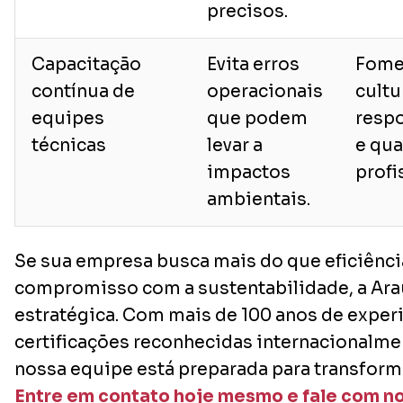
precisos.
Capacitação
Evita erros
Fome
contínua de
operacionais
cultu
equipes
que podem
resp
técnicas
levar a
e qua
impactos
profi
ambientais.
Se sua empresa busca mais do que eficiênci
compromisso com a sustentabilidade, a Arau
estratégica. Com mais de 100 anos de experi
certificações reconhecidas internacionalmen
nossa equipe está preparada para transforma
Entre em contato hoje mesmo e fale com no