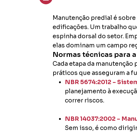
Manutenção predial é sobre a
edificações. Um trabalho q
espinha dorsal do setor. E
elas dominam um campo regu
Normas técnicas para 
Cada etapa da manutenção pr
práticos que asseguram a fu
NBR 5674:2012 – Siste
planejamento à execuçã
correr riscos.
NBR 14037:2002 – Manu
Sem isso, é como dirigir