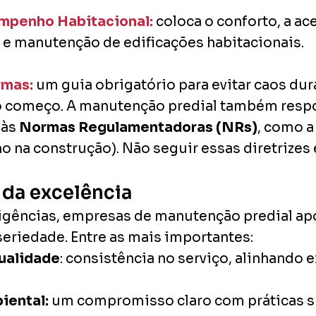
mpenho Habitacional:
coloca o conforto, a ac
 e manutenção de edificações habitacionais.
rmas:
um guia obrigatório para evitar caos du
o começo. A manutenção predial também respo
às
Normas Regulamentadoras (NRs)
, como 
o na construção). Não seguir essas diretrizes 
o da excelência
exigências, empresas de manutenção predial a
eriedade. Entre as mais importantes:
ualidade
: consistência no serviço, alinhando 
iental:
um compromisso claro com práticas s