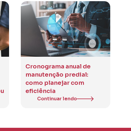
Cronograma anual de
manutenção predial:
como planejar com
eu
eficiência
Continuar lendo