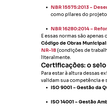
NBR 15575:2013 – Dese
como pilares do projeto
NBR 16280:2014 – Refo
E essas normas são apenas 
Código de Obras Municipal
NR-18
(condições de trabalh
literalmente.
Certificações: o sel
Para estar à altura dessas 
validam sua competência e s
ISO 9001 – Gestão da Q
ISO 14001 – Gestão Amb