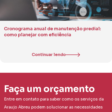
Cronograma anual de manutenção predial:
como planejar com eficiência
Continuar lendo
Faça um orçamento
Entre em contato para saber como os serviços da
Araujo Abreu podem solucionar as necessidades