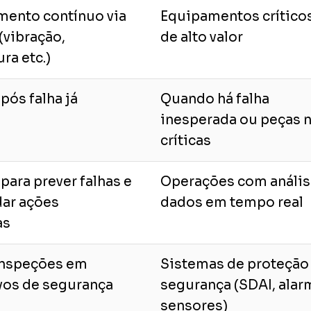
mento contínuo via
Equipamentos crítico
(vibração,
de alto valor
ra etc.)
pós falha já
Quando há falha
inesperada ou peças 
críticas
para prever falhas e
Operações com anális
ar ações
dados em tempo real
as
inspeções em
Sistemas de proteção
vos de segurança
segurança (SDAI, alar
sensores)