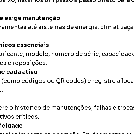
baixo, listamos um passo a passo direto para c
que exige manutenção
ramentas até sistemas de energia, climatizaçã
cnicos essenciais
ricante, modelo, número de série, capacidade
es e reposições.
ue cada ativo
(como códigos ou QR codes) e registre a local
o.
re o histórico de manutenções, falhas e trocas
ivos críticos.
ticidade