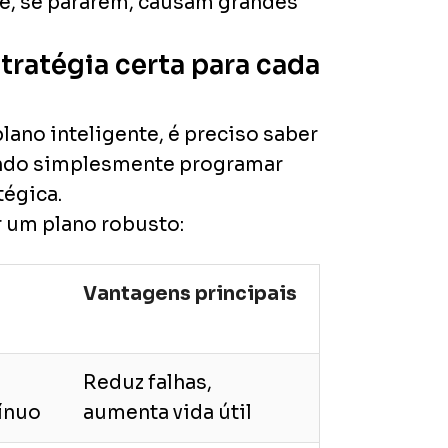
e, se pararem, causam grandes
tratégia certa para cada
ano inteligente, é preciso saber
ando simplesmente programar
tégica.
 um plano robusto:
Vantagens principais
Reduz falhas,
tínuo
aumenta vida útil