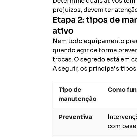
Determine quais ativos têm
prejuízos, devem ter atençã
Etapa 2: tipos de ma
ativo
Nem todo equipamento precis
quando agir de forma preve
trocas. O segredo está em c
A seguir, os principais ti
Tipo de
Como fun
manutenção
Preventiva
Interven
com base