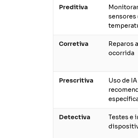
Preditiva
Monitora
sensores 
temperatu
Corretiva
Reparos a
ocorrida
Prescritiva
Uso de IA 
recomend
específic
Detectiva
Testes e 
dispositi