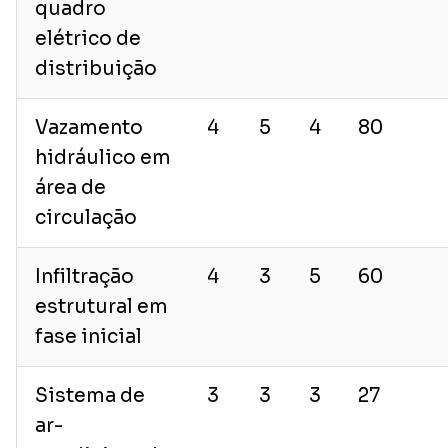
quadro
elétrico de
distribuição
Vazamento
4
5
4
80
hidráulico em
área de
circulação
Infiltração
4
3
5
60
estrutural em
fase inicial
Sistema de
3
3
3
27
ar-