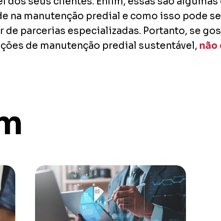
 dos seus clientes. Enfim, essas são algumas d
de na manutenção predial e como isso pode s
ir de parcerias especializadas. Portanto, se go
uções de manutenção predial sustentável,
não 
ém