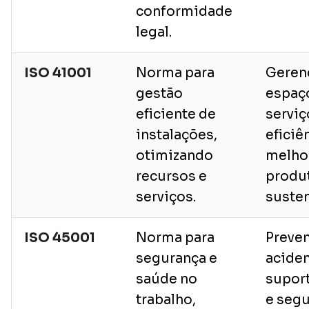
conformidade
legal.
ISO 41001
Norma para
Geren
gestão
espaç
eficiente de
servi
instalações,
eficiê
otimizando
melho
recursos e
produt
serviços.
susten
ISO 45001
Norma para
Preven
segurança e
aciden
saúde no
suport
trabalho,
e seg