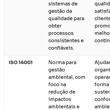
sistemas de
qualid
gestão da
satisf
qualidade para
client
obter
promo
processos
melho
consistentes e
contín
confiáveis.
ISO 14001
Norma para
Ajuda
gestão
organi
ambiental, com
opera
foco na
forma
redução de
susten
impactos
confo
ambientais e
ambien