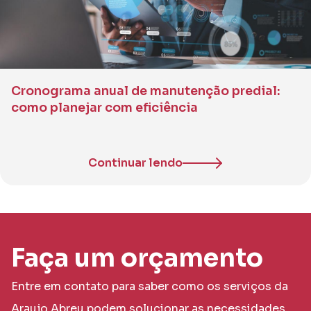
Cronograma anual de manutenção predial:
como planejar com eficiência
Continuar lendo
Faça um orçamento
Entre em contato para saber como os serviços da
Araujo Abreu podem solucionar as necessidades