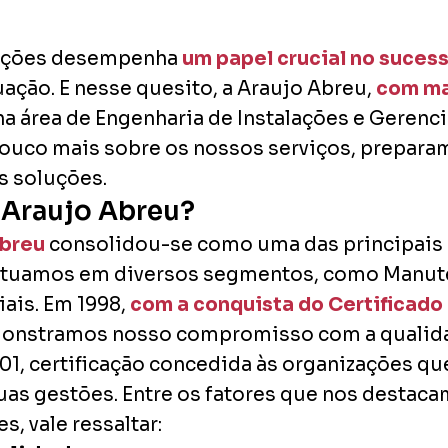
alações desempenha
um papel crucial no suces
uação. E nesse quesito, a Araujo Abreu,
com ma
a área de Engenharia de Instalações e Gerenci
ouco mais sobre os nossos serviços, prepar
s soluções.
a Araujo Abreu?
Abreu
consolidou-se como uma das principais
e, atuamos em diversos segmentos, como Manut
iais. Em 1998,
com a conquista do Certificado
monstramos nosso compromisso com a qualidad
1, certificação concedida às organizações qu
as gestões. Entre os fatores que nos destac
, vale ressaltar: