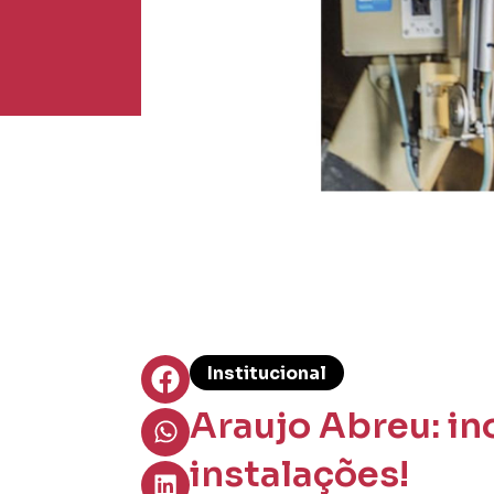
Institucional
Araujo Abreu: i
instalações!