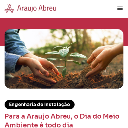
menu
Engenharia de Instalação
Para a Araujo Abreu, o Dia do Meio
Ambiente é todo dia