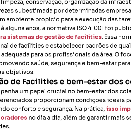
limpeza, conservação, organização da infraest
 vezes subestimada por determinadas empres
 um ambiente propício para a execução das tare
 alguns anos, a normativa ISO 41001 foi publi
ra sistemas de gestão de facilities
. Essa nor
nal de facilities e estabelecer padrões de qua
adequada para os profissionais da área. O foco
promovendo saúde, segurança e bem-estar para
s objetivos.
ão de Facilities e bem-estar dos 
mpenha um papel crucial no bem-estar dos cola
gerenciados proporcionam condições ideais p
ndo conforto e segurança. Na prática,
isso imp
boradores
no dia a dia, além de garantir mais 
des.