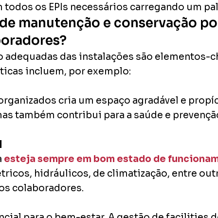
de manutenção e conservação po
boradores?
 adequadas das instalações são elementos-ch
ticas incluem, por exemplo:
rganizados cria um espaço agradável e propíci
mas também contribui para a saúde e prevençã
l
a
esteja sempre em bom estado de funciona
icos, hidráulicos, de climatização, entre out
os colaboradores.
ial para o bem-estar. A gestão de facilities 