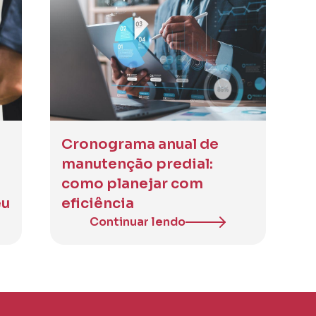
Cronograma anual de
manutenção predial:
como planejar com
eu
eficiência
Continuar lendo